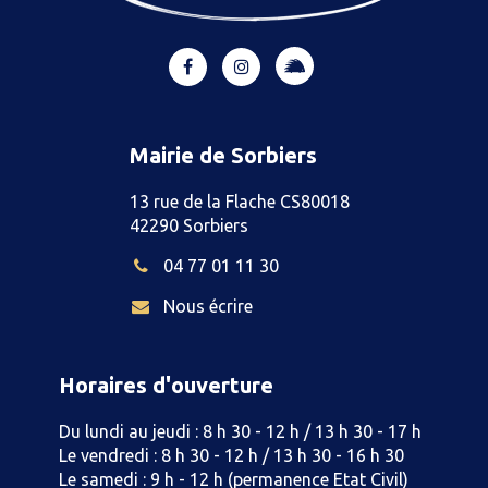
Lien
Lien
Lien
vers
vers
vers
le
le
le
compte
compte
compte
Mairie de Sorbiers
Illiwap
Facebook
Instagram
13 rue de la Flache CS80018
42290 Sorbiers
04 77 01 11 30
Nous écrire
Horaires d'ouverture
Du lundi au jeudi : 8 h 30 - 12 h / 13 h 30 - 17 h
Le vendredi : 8 h 30 - 12 h / 13 h 30 - 16 h 30
Le samedi : 9 h - 12 h (permanence Etat Civil)