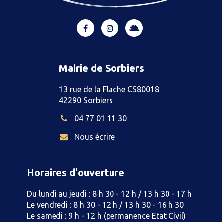
Lien
Lien
Lien
vers
vers
vers
le
le
le
compte
compte
compte
Mairie de Sorbiers
Illiwap
Facebook
Instagram
13 rue de la Flache CS80018
42290 Sorbiers
04 77 01 11 30
Nous écrire
Horaires d'ouverture
Du lundi au jeudi : 8 h 30 - 12 h / 13 h 30 - 17 h
Le vendredi : 8 h 30 - 12 h / 13 h 30 - 16 h 30
Le samedi : 9 h - 12 h (permanence Etat Civil)