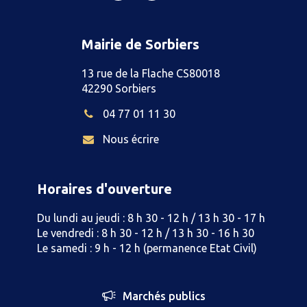
vers
vers
vers
le
le
le
compte
compte
compte
Mairie de Sorbiers
Illiwap
Facebook
Instagram
13 rue de la Flache CS80018
42290 Sorbiers
04 77 01 11 30
Nous écrire
Horaires d'ouverture
Du lundi au jeudi : 8 h 30 - 12 h / 13 h 30 - 17 h
Le vendredi : 8 h 30 - 12 h / 13 h 30 - 16 h 30
Le samedi : 9 h - 12 h (permanence Etat Civil)
Marchés publics