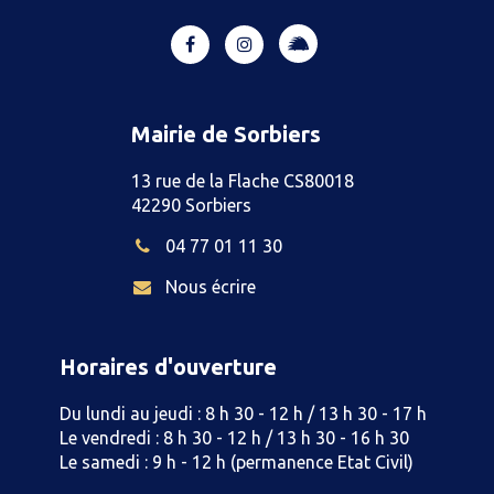
Lien
Lien
Lien
vers
vers
vers
le
le
le
compte
compte
compte
Mairie de Sorbiers
Illiwap
Facebook
Instagram
13 rue de la Flache CS80018
42290 Sorbiers
04 77 01 11 30
Nous écrire
Horaires d'ouverture
Du lundi au jeudi : 8 h 30 - 12 h / 13 h 30 - 17 h
Le vendredi : 8 h 30 - 12 h / 13 h 30 - 16 h 30
Le samedi : 9 h - 12 h (permanence Etat Civil)